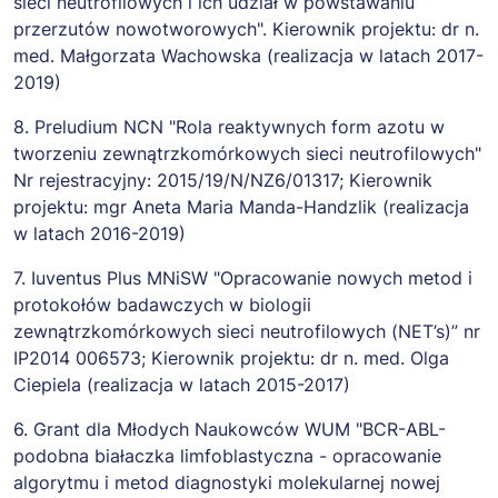
sieci neutrofilowych i ich udział w powstawaniu
przerzutów nowotworowych". Kierownik projektu: dr n.
med. Małgorzata Wachowska (realizacja w latach 2017-
2019)
8. Preludium NCN "Rola reaktywnych form azotu w
tworzeniu zewnątrzkomórkowych sieci neutrofilowych"
Nr rejestracyjny: 2015/19/N/NZ6/01317; Kierownik
projektu: mgr Aneta Maria Manda-Handzlik (realizacja
w latach 2016-2019)
7. Iuventus Plus MNiSW "Opracowanie nowych metod i
protokołów badawczych w biologii
zewnątrzkomórkowych sieci neutrofilowych (NET’s)” nr
IP2014 006573; Kierownik projektu: dr n. med. Olga
Ciepiela (realizacja w latach 2015-2017)
6. Grant dla Młodych Naukowców WUM "BCR-ABL-
podobna białaczka limfoblastyczna - opracowanie
algorytmu i metod diagnostyki molekularnej nowej