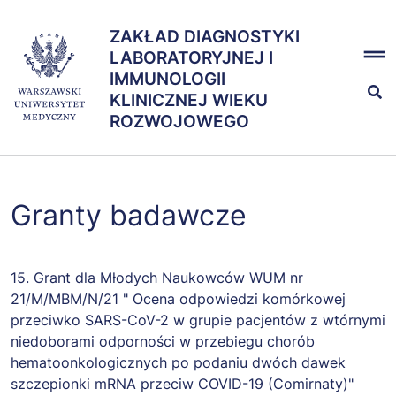
Przejdź
x
do
ZAKŁAD DIAGNOSTYKI
ZAKŁAD DIAGNOSTYKI
treści
LABORATORYJNEJ I
LABORATORYJNEJ I
IMMUNOLOGII
IMMUNOLOGII KLINICZNEJ
KLINICZNEJ WIEKU
WIEKU ROZWOJOWEGO
ROZWOJOWEGO
Kształcenie
Granty badawcze
Nauka
Zespół
15. Grant dla Młodych Naukowców WUM nr
21/M/MBM/N/21 " Ocena odpowiedzi komórkowej
przeciwko SARS-CoV-2 w grupie pacjentów z wtórnymi
niedoborami odporności w przebiegu chorób
hematoonkologicznych po podaniu dwóch dawek
szczepionki mRNA przeciw COVID-19 (Comirnaty)"