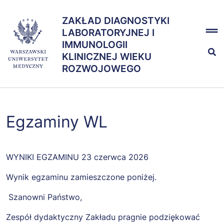
Przejdź
x
do
ZAKŁAD DIAGNOSTYKI
ZAKŁAD DIAGNOSTYKI
treści
LABORATORYJNEJ I
LABORATORYJNEJ I
IMMUNOLOGII
IMMUNOLOGII KLINICZNEJ
KLINICZNEJ WIEKU
WIEKU ROZWOJOWEGO
ROZWOJOWEGO
Kształcenie
Egzaminy WL
Nauka
Zespół
WYNIKI EGZAMINU 23 czerwca 2026
Wynik egzaminu zamieszczone poniżej.
Szanowni Państwo,
Zespół dydaktyczny Zakładu pragnie podziękować