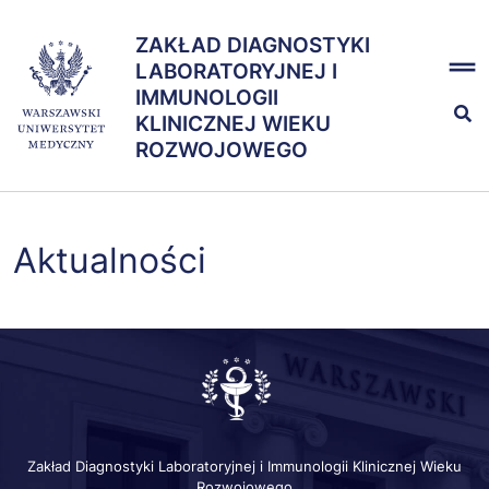
Przejdź
x
do
ZAKŁAD DIAGNOSTYKI
ZAKŁAD DIAGNOSTYKI
treści
LABORATORYJNEJ I
LABORATORYJNEJ I
IMMUNOLOGII
IMMUNOLOGII KLINICZNEJ
KLINICZNEJ WIEKU
WIEKU ROZWOJOWEGO
ROZWOJOWEGO
Kształcenie
Aktualności
Nauka
Zespół
Zakład Diagnostyki Laboratoryjnej i Immunologii Klinicznej Wieku
Rozwojowego