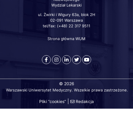
Wydział Lekarski
ul. Żwirki i Wigury 63a, blok 2H
02-091 Warszawa
tel/fax: (+48) 22 317 9511
Strona główna WUM
Szybkie
linki
Warszawski
Medical
Warszawski
Warszawski
Warszawski
Uniwersytet
University
Uniwersytet
Uniwersytet
Uniwersytet
Medyczny
of
Medyczny
Medyczny
Medyczny
-
Warsaw
-
-
-
© 2026
Facebook
-
LinkedIn
Twitter
Youtube
Warszawski Uniwersytet Medyczny. Wszelkie prawa zastrzeżone.
Instagram
|
Pliki “cookies”
Redakcja